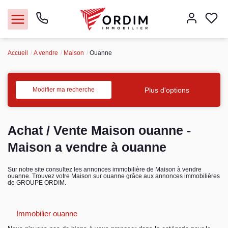
Accueil
A vendre
Maison
Ouanne
Nos agences
Acheter
Plus d'options
Modifier ma recherche
Louer
Achat / Vente Maison ouanne -
Vendre
Maison a vendre à ouanne
Immobilier pro
Sur notre site consultez les annonces immobilière de Maison à vendre
ouanne. Trouvez votre Maison sur ouanne grâce aux annonces immobilières
de GROUPE ORDIM.
Faire gérer
Immobilier ouanne
Syndic