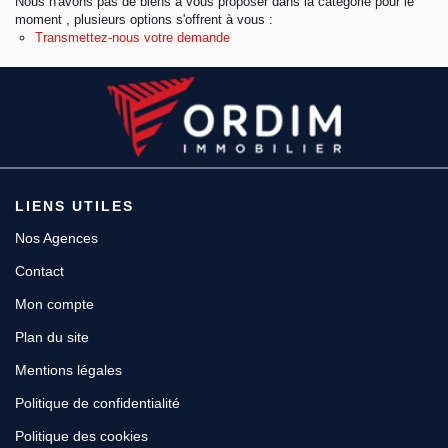
Nous n'avons pas de biens à vous proposer dans la catégorie pour le
moment , plusieurs options s'offrent à vous :
Transmettez-nous votre demande
Espace client
LIENS UTILES
Nos Agences
Contact
Mon compte
Plan du site
Mentions légales
Politique de confidentialité
Politique des cookies