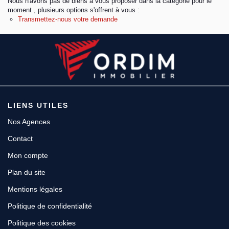
Nous n'avons pas de biens à vous proposer dans la catégorie pour le
moment , plusieurs options s'offrent à vous :
Transmettez-nous votre demande
Espace client
LIENS UTILES
Nos Agences
Contact
Mon compte
Plan du site
Mentions légales
Politique de confidentialité
Politique des cookies