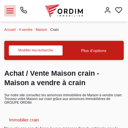
Accueil
A vendre
Maison
Crain
Nos agences
Acheter
Plus d'options
Modifier ma recherche
Louer
Achat / Vente Maison crain -
Vendre
Maison a vendre à crain
Immobilier pro
Sur notre site consultez les annonces immobilière de Maison à vendre crain.
Trouvez votre Maison sur crain grâce aux annonces immobilières de
GROUPE ORDIM.
Faire gérer
Immobilier crain
Syndic