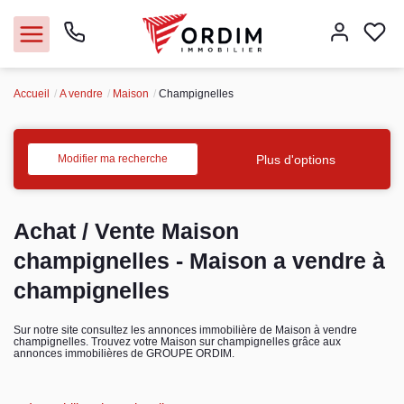
Accueil
A vendre
Maison
Champignelles
Nos agences
Acheter
Plus d'options
Modifier ma recherche
Louer
Achat / Vente Maison
Vendre
champignelles - Maison a vendre à
champignelles
Immobilier pro
Sur notre site consultez les annonces immobilière de Maison à vendre
champignelles. Trouvez votre Maison sur champignelles grâce aux
Faire gérer
annonces immobilières de GROUPE ORDIM.
Syndic