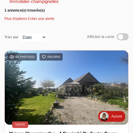
Immobilier champignelles
1 annonce(s) trouvée(s)
Espace client
Plus d'options
Créer une alerte
Afficher la carte
Trier par
16 PHOTO(S)
FAVORIS
Aurore
VENTE