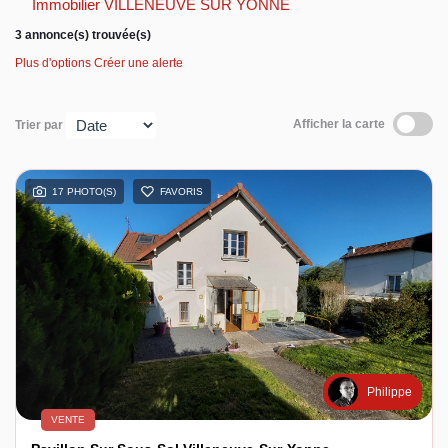
Immobilier VILLENEUVE SUR YONNE
3 annonce(s) trouvée(s)
Espace client
Plus d'options
Créer une alerte
Afficher la carte
Trier par
17 PHOTO(S)
FAVORIS
Philippe
VENTE