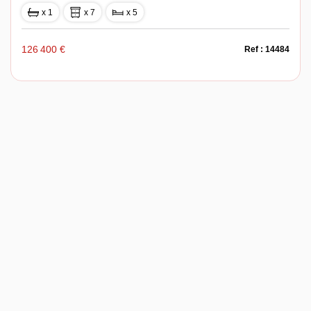
x 1
x 7
x 5
126 400 €
Ref : 14484