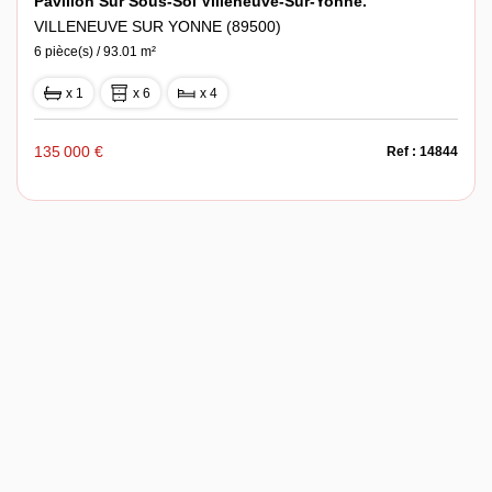
Pavillon Sur Sous-Sol Villeneuve-Sur-Yonne.
VILLENEUVE SUR YONNE (89500)
6 pièce(s) / 93.01 m²
x 1
x 6
x 4
135 000 €
Ref : 14844