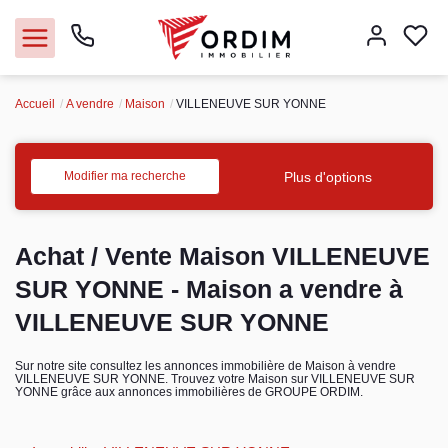
Accueil
A vendre
Maison
VILLENEUVE SUR YONNE
Nos agences
Acheter
Plus d'options
Modifier ma recherche
Louer
Achat / Vente Maison VILLENEUVE
Vendre
SUR YONNE - Maison a vendre à
VILLENEUVE SUR YONNE
Immobilier pro
Sur notre site consultez les annonces immobilière de Maison à vendre
VILLENEUVE SUR YONNE. Trouvez votre Maison sur VILLENEUVE SUR
Faire gérer
YONNE grâce aux annonces immobilières de GROUPE ORDIM.
Syndic