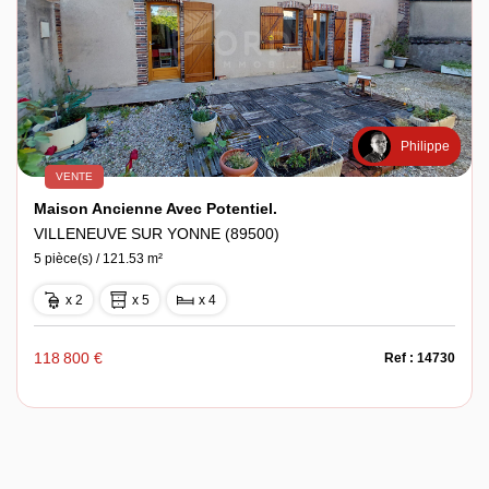
Philippe
VENTE
Maison Ancienne Avec Potentiel.
VILLENEUVE SUR YONNE (89500)
5 pièce(s) / 121.53 m²
x 2
x 5
x 4
118 800 €
Ref : 14730