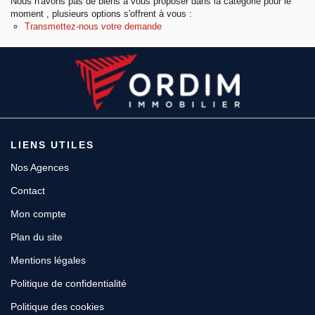
Nous n'avons pas de biens à vous proposer dans la catégorie pour le
moment , plusieurs options s'offrent à vous :
Transmettez-nous votre demande
Espace client
LIENS UTILES
Nos Agences
Contact
Mon compte
Plan du site
Mentions légales
Politique de confidentialité
Politique des cookies