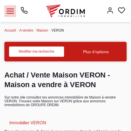
Accueil
A vendre
Maison
VERON
Nos agences
Acheter
Plus d'options
Modifier ma recherche
Louer
Achat / Vente Maison VERON -
Vendre
Maison a vendre à VERON
Immobilier pro
Sur notre site consultez les annonces immobilière de Maison à vendre
VERON. Trouvez votre Maison sur VERON grâce aux annonces
immobilières de GROUPE ORDIM.
Faire gérer
Immobilier VERON
Syndic