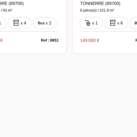
RE (89700)
TONNERRE (89700)
 / 93 m²
6 pièce(s) / 101.8 m²
1
x 4
x 2
x 1
x 6
 €
149 000 €
Ref : 8851