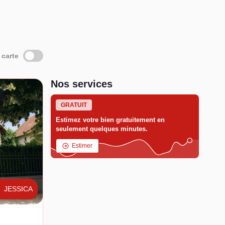
 carte
Nos services
GRATUIT
Estimez votre bien gratuitement en
seulement quelques minutes.
Estimer
JESSICA