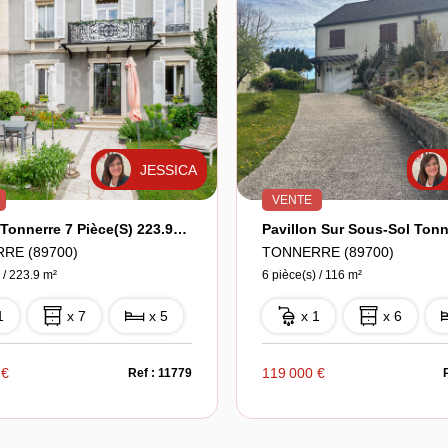
JESSICA
VENTE
Maison Tonnerre 7 Pièce(s) 223.90 M2
Pavillon Sur Sous-Sol Tonn
RE (89700)
TONNERRE (89700)
 / 223.9 m²
6 pièce(s) / 116 m²
1
x 7
x 5
x 1
x 6
 €
119 000 €
Ref : 11779