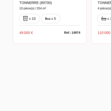
TONNERRE (89700)
TONNER
10 pièce(s) / 354 m²
4 pièce(s)
x 10
x 5
x 
49 000 €
110 000
Ref : 14974