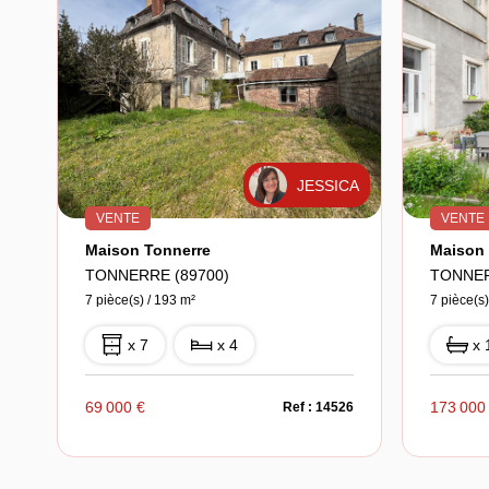
JESSICA
VENTE
VENTE
Maison Tonnerre
TONNERRE (89700)
TONNER
7 pièce(s) / 193 m²
7 pièce(s)
x 7
x 4
x 
69 000 €
173 000
Ref : 14526