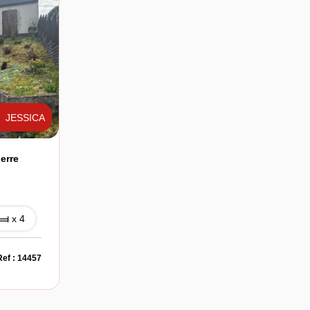
JESSICA
erre
x 4
Ref : 14457