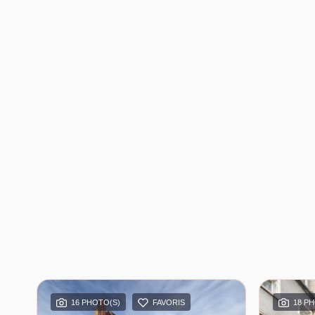
16 PHOTO(S)
FAVORIS
18 P