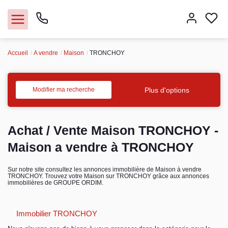
Accueil
A vendre
Maison
TRONCHOY
Nos agences
Acheter
Plus d'options
Modifier ma recherche
Louer
Achat / Vente Maison TRONCHOY -
Vendre
Maison a vendre à TRONCHOY
Immobilier pro
Sur notre site consultez les annonces immobilière de Maison à vendre
TRONCHOY. Trouvez votre Maison sur TRONCHOY grâce aux annonces
immobilières de GROUPE ORDIM.
Faire gérer
Immobilier TRONCHOY
Syndic