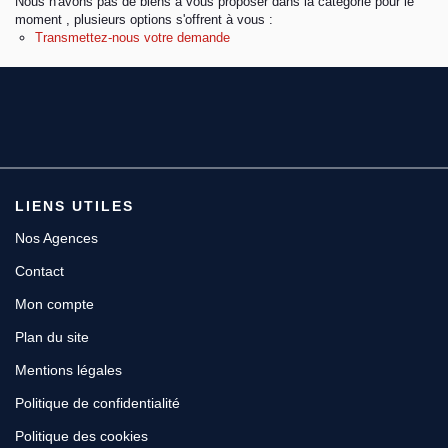
Nous n'avons pas de biens à vous proposer dans la catégorie pour le
moment , plusieurs options s'offrent à vous :
Transmettez-nous votre demande
Espace client
LIENS UTILES
Nos Agences
Contact
Mon compte
Plan du site
Mentions légales
Politique de confidentialité
Politique des cookies