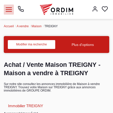
Accueil
A vendre
Maison
TREIGNY
Nos agences
Acheter
Plus d'options
Modifier ma recherche
Louer
Achat / Vente Maison TREIGNY -
Vendre
Maison a vendre à TREIGNY
Immobilier pro
Sur notre site consultez les annonces immobilière de Maison à vendre
TREIGNY. Trouvez votre Maison sur TREIGNY grâce aux annonces
immobilières de GROUPE ORDIM.
Faire gérer
Immobilier TREIGNY
Syndic