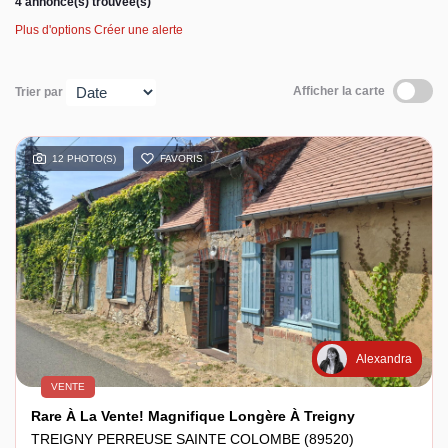
4 annonce(s) trouvée(s)
Plus d'options
Créer une alerte
Espace client
Afficher la carte
Trier par
12 PHOTO(S)
FAVORIS
Alexandra
VENTE
Rare À La Vente! Magnifique Longère À Treigny
TREIGNY PERREUSE SAINTE COLOMBE (89520)