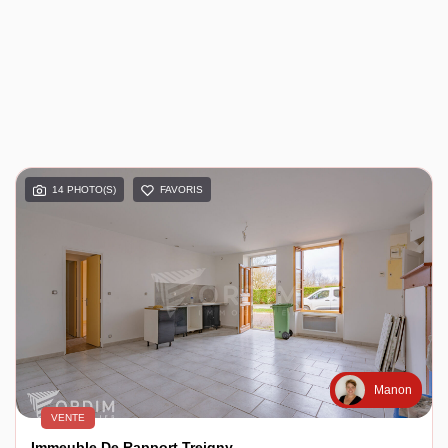
14 PHOTO(S)
FAVORIS
Manon
VENTE
Immeuble De Rapport Treigny