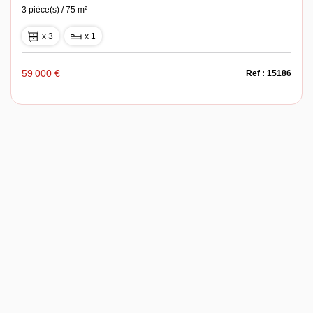
3 pièce(s) / 75 m²
x 3
x 1
59 000 €
Ref : 15186