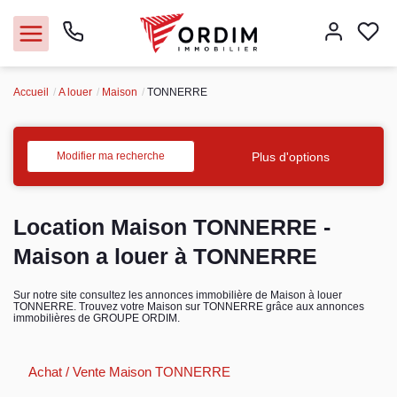
Accueil
A louer
Maison
TONNERRE
Nos agences
Acheter
Plus d'options
Modifier ma recherche
Louer
Location Maison TONNERRE -
Vendre
Maison a louer à TONNERRE
Immobilier pro
Sur notre site consultez les annonces immobilière de Maison à louer
TONNERRE. Trouvez votre Maison sur TONNERRE grâce aux annonces
immobilières de GROUPE ORDIM.
Faire gérer
Achat / Vente Maison TONNERRE
Syndic