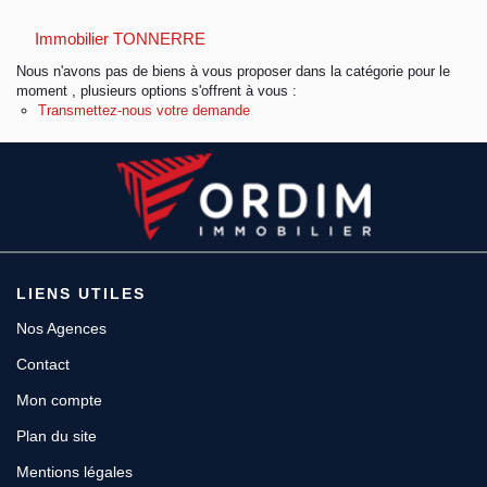
Immobilier TONNERRE
Espace client
Nous n'avons pas de biens à vous proposer dans la catégorie pour le
moment , plusieurs options s'offrent à vous :
Transmettez-nous votre demande
LIENS UTILES
Nos Agences
Contact
Mon compte
Plan du site
Mentions légales