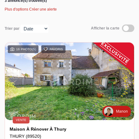
3 annonce(s) trouvée(s)
Plus d'options
Créer une alerte
Espace client
Afficher la carte
Trier par
16 PHOTO(S)
FAVORIS
Manon
VENTE
Maison À Rénover À Thury
THURY (89520)