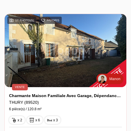
17 PHOTO(S)
FAVORIS
Manon
VENTE
Charmante Maison Familiale Avec Garage, Dépendances Et Grand Terrain
THURY (89520)
6 pièce(s) / 120.8 m²
x 2
x 6
x 3