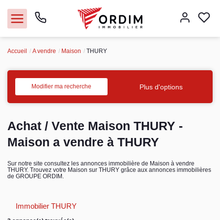
Accueil
A vendre
Maison
THURY
Nos agences
Acheter
Plus d'options
Modifier ma recherche
Louer
Achat / Vente Maison THURY -
Vendre
Maison a vendre à THURY
Immobilier pro
Sur notre site consultez les annonces immobilière de Maison à vendre
THURY. Trouvez votre Maison sur THURY grâce aux annonces immobilières
de GROUPE ORDIM.
Faire gérer
Immobilier THURY
Syndic