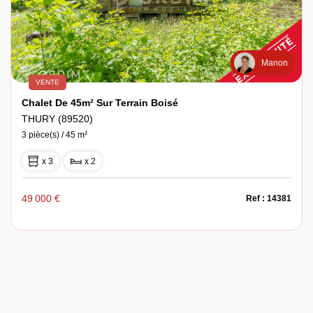
Manon
VENTE
Chalet De 45m² Sur Terrain Boisé
THURY (89520)
3 pièce(s) / 45 m²
x 3
x 2
49 000 €
Ref : 14381