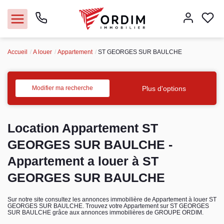
Accueil
A louer
Appartement
ST GEORGES SUR BAULCHE
Nos agences
Acheter
Plus d'options
Modifier ma recherche
Louer
Location Appartement ST
Vendre
GEORGES SUR BAULCHE -
Appartement a louer à ST
Immobilier pro
GEORGES SUR BAULCHE
Faire gérer
Sur notre site consultez les annonces immobilière de Appartement à louer ST
GEORGES SUR BAULCHE. Trouvez votre Appartement sur ST GEORGES
SUR BAULCHE grâce aux annonces immobilières de GROUPE ORDIM.
Syndic