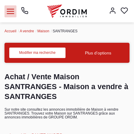
Accueil
A vendre
Maison
SANTRANGES
Nos agences
Acheter
Plus d'options
Modifier ma recherche
Louer
Achat / Vente Maison
Vendre
SANTRANGES - Maison a vendre à
SANTRANGES
Immobilier pro
Sur notre site consultez les annonces immobilière de Maison à vendre
SANTRANGES. Trouvez votre Maison sur SANTRANGES grâce aux
Faire gérer
annonces immobilières de GROUPE ORDIM.
Syndic