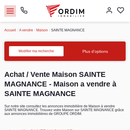
Accueil
A vendre
Maison
SAINTE MAGNANCE
Nos agences
Acheter
Plus d'options
Modifier ma recherche
Louer
Achat / Vente Maison SAINTE
Vendre
MAGNANCE - Maison a vendre à
SAINTE MAGNANCE
Immobilier pro
Sur notre site consultez les annonces immobilière de Maison à vendre
SAINTE MAGNANCE. Trouvez votre Maison sur SAINTE MAGNANCE grâce
Faire gérer
aux annonces immobilières de GROUPE ORDIM.
Syndic