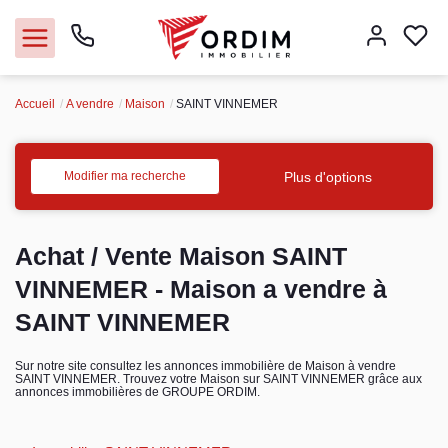
Accueil
A vendre
Maison
SAINT VINNEMER
Nos agences
Acheter
Plus d'options
Modifier ma recherche
Louer
Achat / Vente Maison SAINT
Vendre
VINNEMER - Maison a vendre à
SAINT VINNEMER
Immobilier pro
Sur notre site consultez les annonces immobilière de Maison à vendre
SAINT VINNEMER. Trouvez votre Maison sur SAINT VINNEMER grâce aux
Faire gérer
annonces immobilières de GROUPE ORDIM.
Syndic