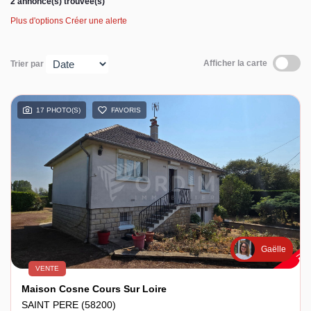
2 annonce(s) trouvée(s)
Plus d'options
Créer une alerte
Espace client
Afficher la carte
Trier par
17 PHOTO(S)
FAVORIS
Gaëlle
VENTE
Maison Cosne Cours Sur Loire
SAINT PERE (58200)