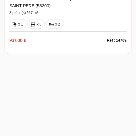
SAINT PERE (58200)
3 pièce(s) / 67 m²
x 1
x 3
x 2
93 000 €
Ref : 14709