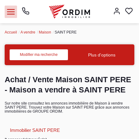
Accueil
A vendre
Maison
SAINT PERE
Nos agences
Acheter
Plus d'options
Modifier ma recherche
Louer
Achat / Vente Maison SAINT PERE
Vendre
- Maison a vendre à SAINT PERE
Immobilier pro
Sur notre site consultez les annonces immobilière de Maison à vendre
SAINT PERE. Trouvez votre Maison sur SAINT PERE grâce aux annonces
immobilières de GROUPE ORDIM.
Faire gérer
Immobilier SAINT PERE
Syndic