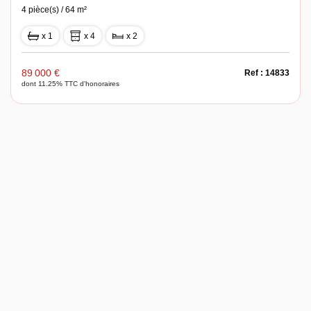
4 pièce(s) / 64 m²
x 1
x 4
x 2
89 000 €
Ref : 14833
dont 11.25% TTC d'honoraires