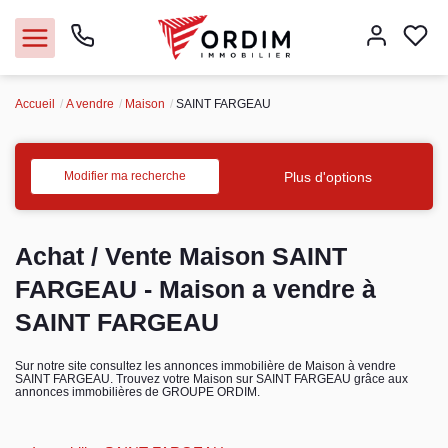
Accueil
A vendre
Maison
SAINT FARGEAU
Nos agences
Acheter
Plus d'options
Modifier ma recherche
Louer
Achat / Vente Maison SAINT
Vendre
FARGEAU - Maison a vendre à
SAINT FARGEAU
Immobilier pro
Sur notre site consultez les annonces immobilière de Maison à vendre
SAINT FARGEAU. Trouvez votre Maison sur SAINT FARGEAU grâce aux
Faire gérer
annonces immobilières de GROUPE ORDIM.
Syndic