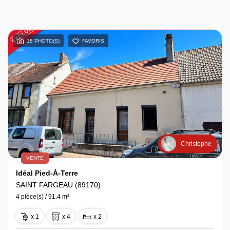
18 PHOTO(S)
FAVORIS
Christophe
VENTE
Idéal Pied-À-Terre
SAINT FARGEAU (89170)
4 pièce(s) / 91.4 m²
x 1
x 4
x 2