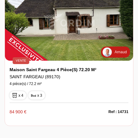
Arnaud
VENTE
Maison Saint Fargeau 4 Pièce(s) 72.20 M²
SAINT FARGEAU (89170)
4 pièce(s) / 72.2 m²
x 4
x 3
84 900 €
Ref : 14731