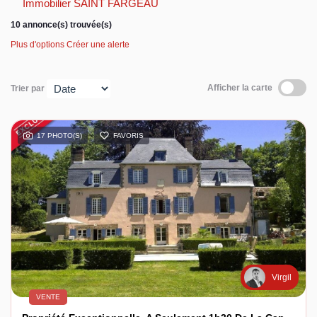
Immobilier SAINT FARGEAU
10 annonce(s) trouvée(s)
Espace client
Plus d'options
Créer une alerte
Afficher la carte
Trier par
17 PHOTO(S)
FAVORIS
Virgil
VENTE