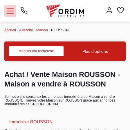
Accueil
A vendre
Maison
ROUSSON
Nos agences
Acheter
Plus d'options
Modifier ma recherche
Louer
Achat / Vente Maison ROUSSON -
Vendre
Maison a vendre à ROUSSON
Immobilier pro
Sur notre site consultez les annonces immobilière de Maison à vendre
ROUSSON. Trouvez votre Maison sur ROUSSON grâce aux annonces
immobilières de GROUPE ORDIM.
Faire gérer
Immobilier ROUSSON
Syndic