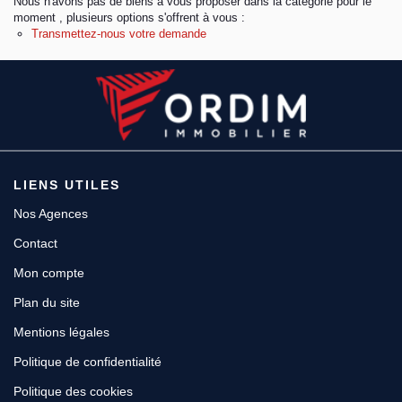
Nous n'avons pas de biens à vous proposer dans la catégorie pour le
moment , plusieurs options s'offrent à vous :
Transmettez-nous votre demande
Espace client
LIENS UTILES
Nos Agences
Contact
Mon compte
Plan du site
Mentions légales
Politique de confidentialité
Politique des cookies