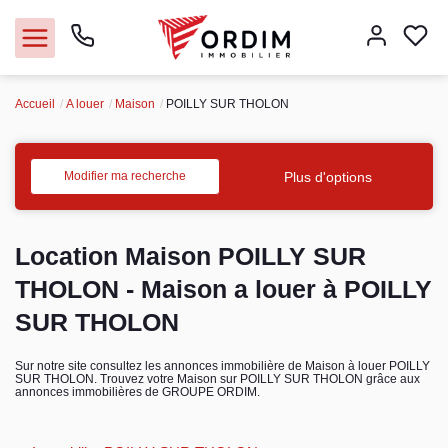
Accueil
A louer
Maison
POILLY SUR THOLON
Nos agences
Acheter
Plus d'options
Modifier ma recherche
Louer
Location Maison POILLY SUR
Vendre
THOLON - Maison a louer à POILLY
SUR THOLON
Immobilier pro
Sur notre site consultez les annonces immobilière de Maison à louer POILLY
SUR THOLON. Trouvez votre Maison sur POILLY SUR THOLON grâce aux
Faire gérer
annonces immobilières de GROUPE ORDIM.
Syndic