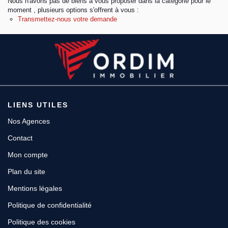
Nous n'avons pas de biens à vous proposer dans la catégorie pour le
moment , plusieurs options s'offrent à vous :
Transmettez-nous votre demande
Espace client
LIENS UTILES
Nos Agences
Contact
Mon compte
Plan du site
Mentions légales
Politique de confidentialité
Politique des cookies