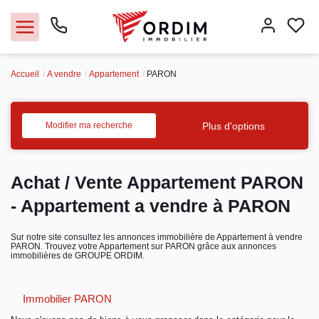
Accueil
A vendre
Appartement
PARON
Nos agences
Acheter
Plus d'options
Modifier ma recherche
Louer
Achat / Vente Appartement PARON
Vendre
- Appartement a vendre à PARON
Immobilier pro
Sur notre site consultez les annonces immobilière de Appartement à vendre
PARON. Trouvez votre Appartement sur PARON grâce aux annonces
immobilières de GROUPE ORDIM.
Faire gérer
Immobilier PARON
Syndic