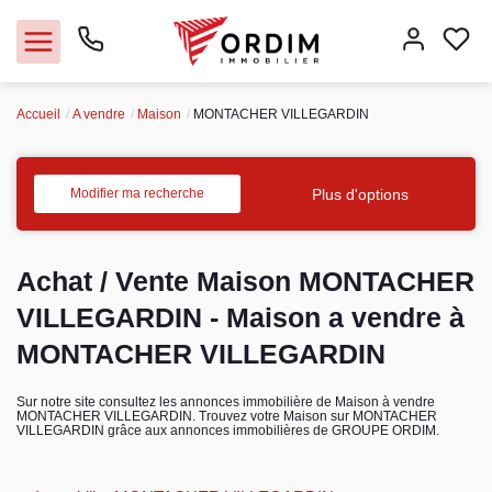
Accueil
A vendre
Maison
MONTACHER VILLEGARDIN
Nos agences
Acheter
Plus d'options
Modifier ma recherche
Louer
Achat / Vente Maison MONTACHER
Vendre
VILLEGARDIN - Maison a vendre à
MONTACHER VILLEGARDIN
Immobilier pro
Sur notre site consultez les annonces immobilière de Maison à vendre
MONTACHER VILLEGARDIN. Trouvez votre Maison sur MONTACHER
Faire gérer
VILLEGARDIN grâce aux annonces immobilières de GROUPE ORDIM.
Syndic