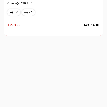
6 pièce(s) / 96.3 m²
x 6
x 3
175 000 €
Ref : 14881