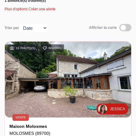
1 annonce(s) trouvée(s)
Plus d'options
Créer une alerte
Espace client
Afficher la carte
Trier par
16 PHOTO(S)
FAVORIS
JESSICA
VENTE
Maison Molosmes
MOLOSMES (89700)