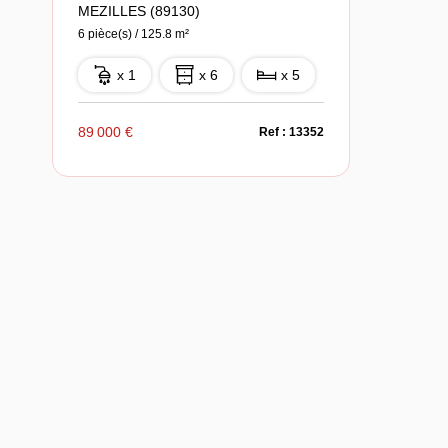
MEZILLES (89130)
6 pièce(s) / 125.8 m²
x 1
x 6
x 5
89 000 €
Ref : 13352