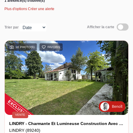
1 annonce(s) trouvée(s)
Plus d'options
Créer une alerte
Espace client
Afficher la carte
Trier par
18 PHOTO(S)
FAVORIS
Benoît
VENTE
LINDRY - Charmante Et Lumineuse Construction Avec Dépendances Anciennes
LINDRY (89240)