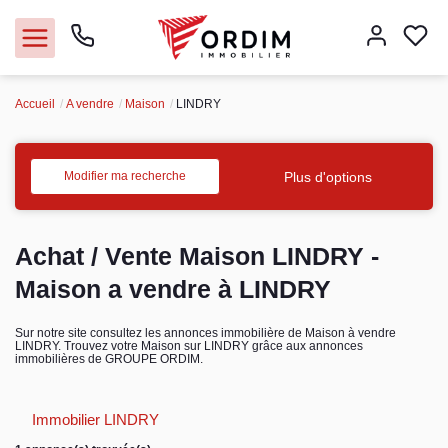
Accueil
A vendre
Maison
LINDRY
Nos agences
Acheter
Plus d'options
Modifier ma recherche
Louer
Achat / Vente Maison LINDRY -
Vendre
Maison a vendre à LINDRY
Immobilier pro
Sur notre site consultez les annonces immobilière de Maison à vendre
LINDRY. Trouvez votre Maison sur LINDRY grâce aux annonces
immobilières de GROUPE ORDIM.
Faire gérer
Immobilier LINDRY
Syndic