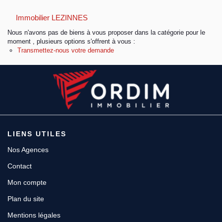
Immobilier LEZINNES
Espace client
Nous n'avons pas de biens à vous proposer dans la catégorie pour le
moment , plusieurs options s'offrent à vous :
Transmettez-nous votre demande
LIENS UTILES
Nos Agences
Contact
Mon compte
Plan du site
Mentions légales