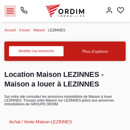
Accueil
A louer
Maison
LEZINNES
Nos agences
Acheter
Plus d'options
Modifier ma recherche
Louer
Location Maison LEZINNES -
Vendre
Maison a louer à LEZINNES
Immobilier pro
Sur notre site consultez les annonces immobilière de Maison à louer
LEZINNES. Trouvez votre Maison sur LEZINNES grâce aux annonces
immobilières de GROUPE ORDIM.
Faire gérer
Achat / Vente Maison LEZINNES
Syndic