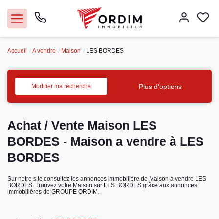
Accueil
A vendre
Maison
LES BORDES
Nos agences
Acheter
Plus d'options
Modifier ma recherche
Louer
Achat / Vente Maison LES
Vendre
BORDES - Maison a vendre à LES
BORDES
Immobilier pro
Sur notre site consultez les annonces immobilière de Maison à vendre LES
BORDES. Trouvez votre Maison sur LES BORDES grâce aux annonces
Faire gérer
immobilières de GROUPE ORDIM.
Syndic