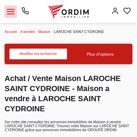
Accueil
A vendre
Maison
LAROCHE SAINT CYDROINE
Nos agences
Acheter
Plus d'options
Modifier ma recherche
Louer
Achat / Vente Maison LAROCHE
Vendre
SAINT CYDROINE - Maison a
vendre à LAROCHE SAINT
Immobilier pro
CYDROINE
Faire gérer
Sur notre site consultez les annonces immobilière de Maison à vendre
LAROCHE SAINT CYDROINE. Trouvez votre Maison sur LAROCHE SAINT
CYDROINE grâce aux annonces immobilières de GROUPE ORDIM.
Syndic