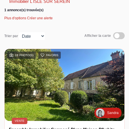
Immobilier L ISLE SUR SEREIN
1 annonce(s) trouvée(s)
Espace client
Plus d'options
Créer une alerte
Afficher la carte
Trier par
18 PHOTO(S)
FAVORIS
Sandra
VENTE