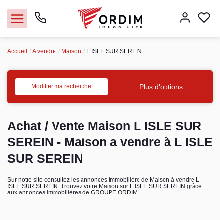
Accueil
A vendre
Maison
L ISLE SUR SEREIN
Nos agences
Acheter
Plus d'options
Modifier ma recherche
Louer
Achat / Vente Maison L ISLE SUR
Vendre
SEREIN - Maison a vendre à L ISLE
SUR SEREIN
Immobilier pro
Sur notre site consultez les annonces immobilière de Maison à vendre L
ISLE SUR SEREIN. Trouvez votre Maison sur L ISLE SUR SEREIN grâce
Faire gérer
aux annonces immobilières de GROUPE ORDIM.
Syndic