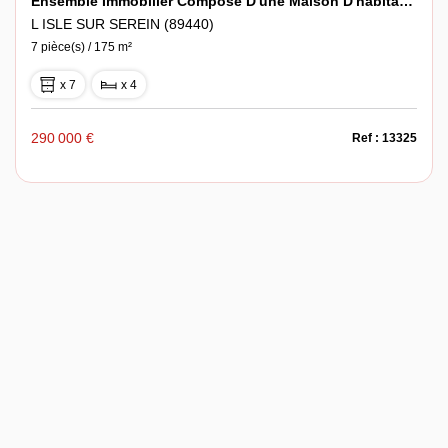
Ensemble Immobilier Composé D'une Maison D'habitation Et Un Local Commercial Loué
L ISLE SUR SEREIN (89440)
7 pièce(s) / 175 m²
x 7
x 4
290 000 €
Ref : 13325