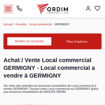
Accueil
A vendre
Local commercial
GERMIGNY
Nos agences
Acheter
Plus d'options
Modifier ma recherche
Louer
Achat / Vente Local commercial
Vendre
GERMIGNY - Local commercial a
vendre à GERMIGNY
Immobilier pro
Sur notre site consultez les annonces immobilière de Local commercial à
vendre GERMIGNY. Trouvez votre Local commercial sur GERMIGNY grâce
Faire gérer
aux annonces immobilières de GROUPE ORDIM.
Syndic