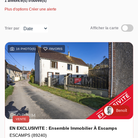
1 annonce(s) trouvée(s)
Plus d'options
Créer une alerte
Espace client
Afficher la carte
Trier par
16 PHOTO(S)
FAVORIS
Benoît
VENTE
EN EXCLUSIVITE : Ensemble Immobilier À Escamps
ESCAMPS (89240)