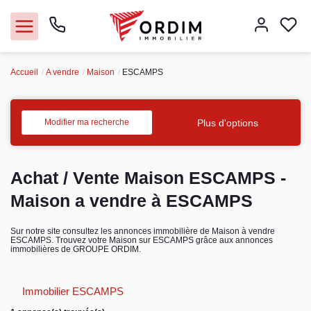
Accueil
A vendre
Maison
ESCAMPS
Nos agences
Acheter
Plus d'options
Modifier ma recherche
Louer
Achat / Vente Maison ESCAMPS -
Vendre
Maison a vendre à ESCAMPS
Immobilier pro
Sur notre site consultez les annonces immobilière de Maison à vendre
ESCAMPS. Trouvez votre Maison sur ESCAMPS grâce aux annonces
immobilières de GROUPE ORDIM.
Faire gérer
Immobilier ESCAMPS
Syndic