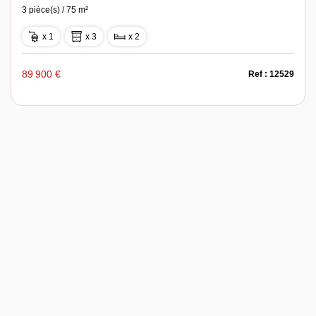
3 pièce(s) / 75 m²
x 1
x 3
x 2
89 900 €
Ref : 12529