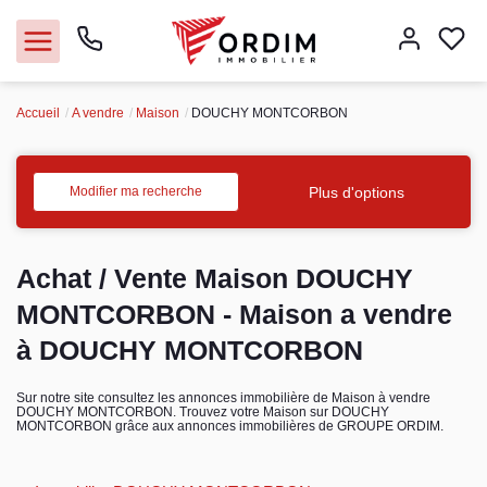
Accueil
A vendre
Maison
DOUCHY MONTCORBON
Nos agences
Acheter
Plus d'options
Modifier ma recherche
Louer
Achat / Vente Maison DOUCHY
Vendre
MONTCORBON - Maison a vendre
à DOUCHY MONTCORBON
Immobilier pro
Sur notre site consultez les annonces immobilière de Maison à vendre
DOUCHY MONTCORBON. Trouvez votre Maison sur DOUCHY
Faire gérer
MONTCORBON grâce aux annonces immobilières de GROUPE ORDIM.
Syndic