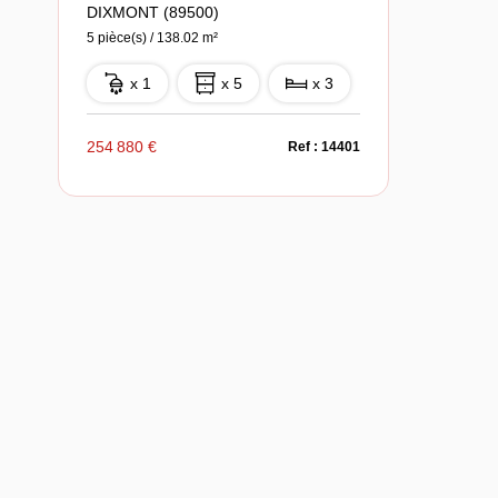
DIXMONT (89500)
5 pièce(s) / 138.02 m²
x 1
x 5
x 3
254 880 €
Ref : 14401