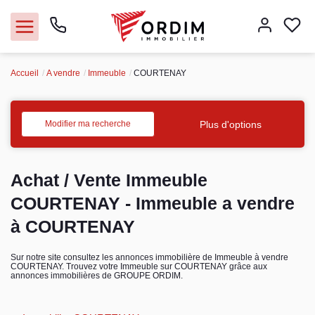
Accueil
A vendre
Immeuble
COURTENAY
Nos agences
Acheter
Plus d'options
Modifier ma recherche
Louer
Achat / Vente Immeuble
Vendre
COURTENAY - Immeuble a vendre
à COURTENAY
Immobilier pro
Sur notre site consultez les annonces immobilière de Immeuble à vendre
COURTENAY. Trouvez votre Immeuble sur COURTENAY grâce aux
Faire gérer
annonces immobilières de GROUPE ORDIM.
Syndic