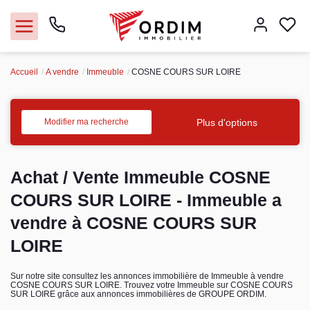
Accueil
A vendre
Immeuble
COSNE COURS SUR LOIRE
Nos agences
Acheter
Plus d'options
Modifier ma recherche
Louer
Achat / Vente Immeuble COSNE
Vendre
COURS SUR LOIRE - Immeuble a
vendre à COSNE COURS SUR
Immobilier pro
LOIRE
Faire gérer
Sur notre site consultez les annonces immobilière de Immeuble à vendre
COSNE COURS SUR LOIRE. Trouvez votre Immeuble sur COSNE COURS
SUR LOIRE grâce aux annonces immobilières de GROUPE ORDIM.
Syndic