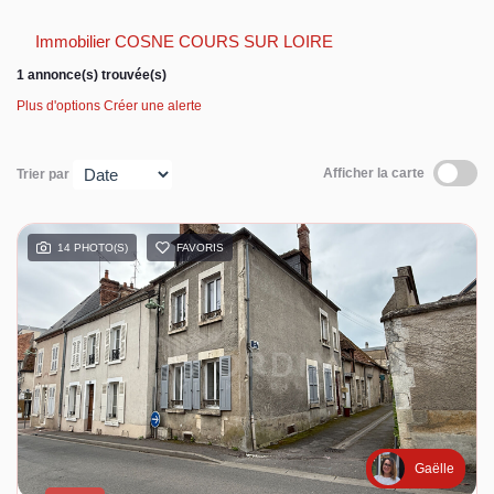
Immobilier COSNE COURS SUR LOIRE
Espace client
1 annonce(s) trouvée(s)
Plus d'options
Créer une alerte
Afficher la carte
Trier par
14 PHOTO(S)
FAVORIS
Gaëlle