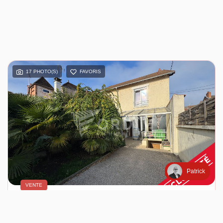
17 PHOTO(S)
FAVORIS
Patrick
VENTE
COSNE CENTRE, Bel Ensemble Immobilier De Deux Maisons Avec Jardin Et Garages
COSNE COURS SUR LOIRE (58200)
8 pièce(s) / 190 m²