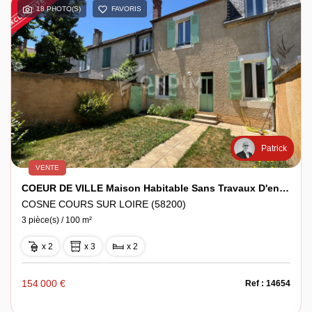
18 PHOTO(S)
FAVORIS
Patrick
VENTE
COEUR DE VILLE Maison Habitable Sans Travaux D'env 100 M² Avec Jardin, 2 Chambres.
COSNE COURS SUR LOIRE (58200)
3 pièce(s) / 100 m²
x 2
x 3
x 2
154 000 €
Ref : 14654