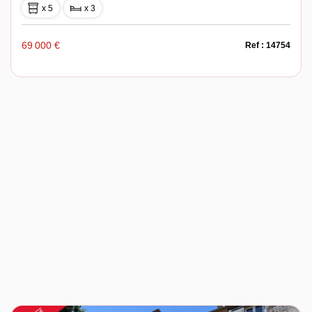
x 5
x 3
69 000 €
Ref : 14754