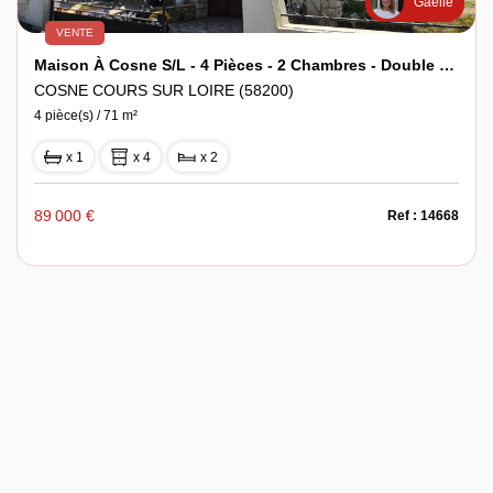
Gaëlle
VENTE
Maison À Cosne S/L - 4 Pièces - 2 Chambres - Double Garage - Terrain De 1497 M²
COSNE COURS SUR LOIRE (58200)
4 pièce(s) / 71 m²
x 1
x 4
x 2
89 000 €
Ref : 14668