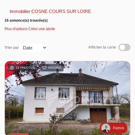
Immobilier COSNE COURS SUR LOIRE
Espace client
16 annonce(s) trouvée(s)
Plus d'options
Créer une alerte
Afficher la carte
Trier par
18 PHOTO(S)
FAVORIS
Patrick