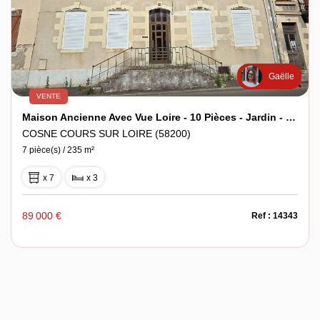
Gaëlle
VENTE
Maison Ancienne Avec Vue Loire - 10 Pièces - Jardin - Grand Potentiel, À Rénover.
COSNE COURS SUR LOIRE (58200)
7 pièce(s) / 235 m²
x 7
x 3
89 000 €
Ref : 14343