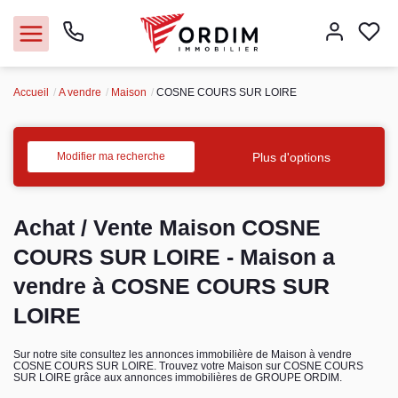
Accueil
A vendre
Maison
COSNE COURS SUR LOIRE
Nos agences
Acheter
Plus d'options
Modifier ma recherche
Louer
Achat / Vente Maison COSNE
Vendre
COURS SUR LOIRE - Maison a
vendre à COSNE COURS SUR
Immobilier pro
LOIRE
Faire gérer
Sur notre site consultez les annonces immobilière de Maison à vendre
COSNE COURS SUR LOIRE. Trouvez votre Maison sur COSNE COURS
SUR LOIRE grâce aux annonces immobilières de GROUPE ORDIM.
Syndic