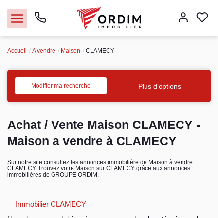
Accueil
A vendre
Maison
CLAMECY
Nos agences
Acheter
Plus d'options
Modifier ma recherche
Louer
Achat / Vente Maison CLAMECY -
Vendre
Maison a vendre à CLAMECY
Immobilier pro
Sur notre site consultez les annonces immobilière de Maison à vendre
CLAMECY. Trouvez votre Maison sur CLAMECY grâce aux annonces
immobilières de GROUPE ORDIM.
Faire gérer
Immobilier CLAMECY
Syndic