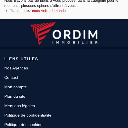
Nous n'avons pas de biens à vous proposer dans la catégorie pour le
moment , plusieurs options s'offrent à vous :
Transmettez-nous votre demande
Espace client
LIENS UTILES
Nos Agences
Contact
Mon compte
Plan du site
Mentions légales
Politique de confidentialité
Politique des cookies