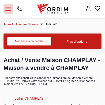
Accueil
A vendre
Maison
CHAMPLAY
Nos agences
Acheter
Plus d'options
Modifier ma recherche
Louer
Achat / Vente Maison CHAMPLAY -
Vendre
Maison a vendre à CHAMPLAY
Immobilier pro
Sur notre site consultez les annonces immobilière de Maison à vendre
CHAMPLAY. Trouvez votre Maison sur CHAMPLAY grâce aux annonces
immobilières de GROUPE ORDIM.
Faire gérer
Immobilier CHAMPLAY
Syndic