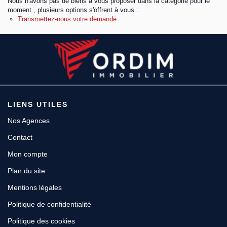
Nous n'avons pas de biens à vous proposer dans la catégorie pour le
moment , plusieurs options s'offrent à vous :
Transmettez-nous votre demande
Espace client
LIENS UTILES
Nos Agences
Contact
Mon compte
Plan du site
Mentions légales
Politique de confidentialité
Politique des cookies