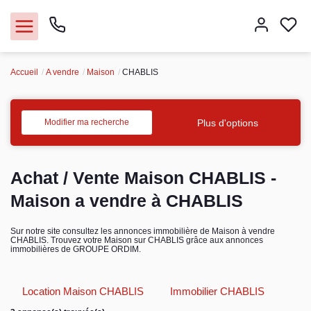
Accueil
A vendre
Maison
CHABLIS
Nos agences
Acheter
Plus d'options
Modifier ma recherche
Louer
Achat / Vente Maison CHABLIS -
Vendre
Maison a vendre à CHABLIS
Immobilier pro
Sur notre site consultez les annonces immobilière de Maison à vendre
CHABLIS. Trouvez votre Maison sur CHABLIS grâce aux annonces
immobilières de GROUPE ORDIM.
Faire gérer
Location Maison CHABLIS
Immobilier CHABLIS
Syndic