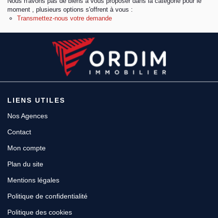
Nous n'avons pas de biens à vous proposer dans la catégorie pour le
moment , plusieurs options s'offrent à vous :
Transmettez-nous votre demande
Espace client
LIENS UTILES
Nos Agences
Contact
Mon compte
Plan du site
Mentions légales
Politique de confidentialité
Politique des cookies