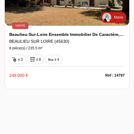
Marie
VENTE
Beaulieu-Sur-Loire Ensemble Immobilier De Caractère, Un Bien Rare !
BEAULIEU SUR LOIRE (45630)
8 pièce(s) / 235.5 m²
x 3
x 8
x 4
249 000 €
Ref : 14797