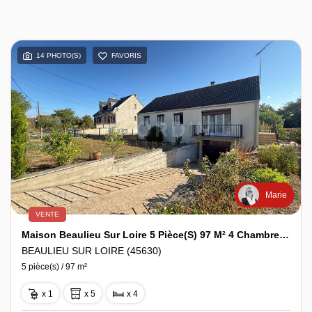
14 PHOTO(S)
FAVORIS
Marie
VENTE
Maison Beaulieu Sur Loire 5 Pièce(s) 97 M² 4 Chambres Terrain 1650 M²
BEAULIEU SUR LOIRE (45630)
5 pièce(s) / 97 m²
x 1
x 5
x 4