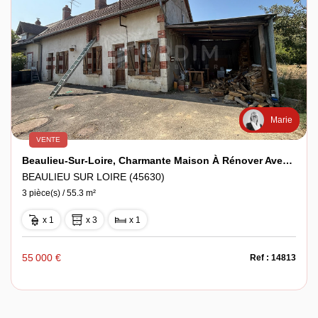
Marie
VENTE
Beaulieu-Sur-Loire, Charmante Maison À Rénover Avec Dépendances
BEAULIEU SUR LOIRE (45630)
3 pièce(s) / 55.3 m²
x 1
x 3
x 1
55 000 €
Ref : 14813