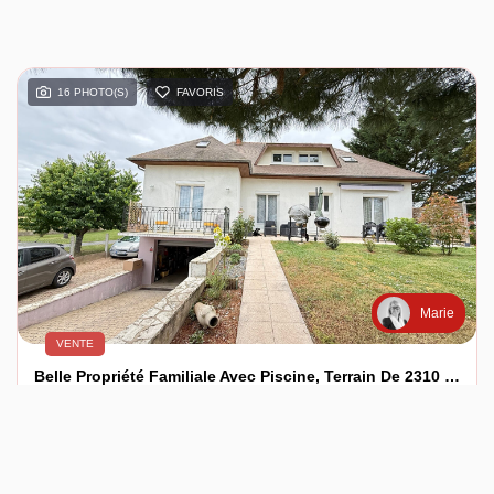
16 PHOTO(S)
FAVORIS
Marie
VENTE
Belle Propriété Familiale Avec Piscine, Terrain De 2310 M²
BEAULIEU SUR LOIRE (45630)
6 pièce(s) / 162 m²
x 2
x 6
x 4