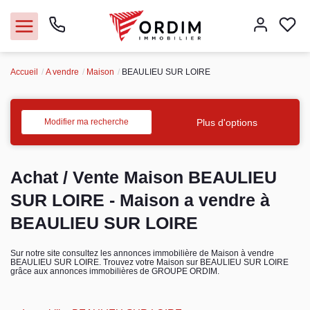
Accueil
A vendre
Maison
BEAULIEU SUR LOIRE
Nos agences
Acheter
Plus d'options
Modifier ma recherche
Louer
Achat / Vente Maison BEAULIEU
Vendre
SUR LOIRE - Maison a vendre à
BEAULIEU SUR LOIRE
Immobilier pro
Sur notre site consultez les annonces immobilière de Maison à vendre
BEAULIEU SUR LOIRE. Trouvez votre Maison sur BEAULIEU SUR LOIRE
Faire gérer
grâce aux annonces immobilières de GROUPE ORDIM.
Syndic