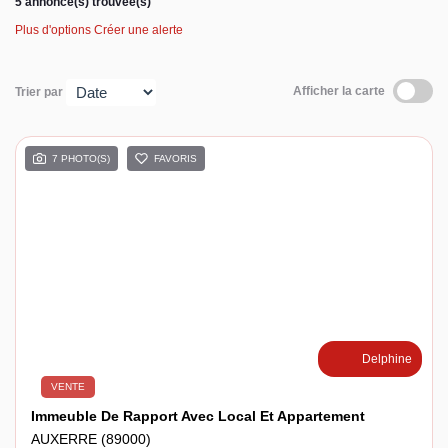
5 annonce(s) trouvée(s)
Plus d'options
Créer une alerte
Espace client
Afficher la carte
Trier par
7 PHOTO(S)
FAVORIS
Delphine
VENTE
Immeuble De Rapport Avec Local Et Appartement
AUXERRE (89000)