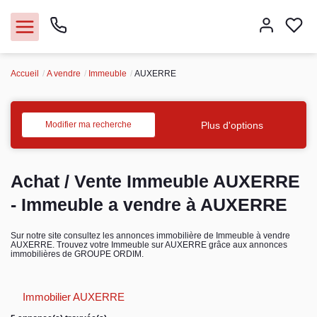
Accueil
A vendre
Immeuble
AUXERRE
Nos agences
Acheter
Plus d'options
Modifier ma recherche
Louer
Achat / Vente Immeuble AUXERRE
Vendre
- Immeuble a vendre à AUXERRE
Immobilier pro
Sur notre site consultez les annonces immobilière de Immeuble à vendre
AUXERRE. Trouvez votre Immeuble sur AUXERRE grâce aux annonces
immobilières de GROUPE ORDIM.
Faire gérer
Immobilier AUXERRE
Syndic