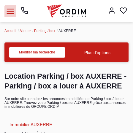
Accueil
A louer
Parking / box
AUXERRE
Nos agences
Acheter
Plus d'options
Modifier ma recherche
Louer
Location Parking / box AUXERRE -
Vendre
Parking / box a louer à AUXERRE
Immobilier pro
Sur notre site consultez les annonces immobilière de Parking / box à louer
AUXERRE. Trouvez votre Parking / box sur AUXERRE grâce aux annonces
immobilières de GROUPE ORDIM.
Faire gérer
Immobilier AUXERRE
Syndic