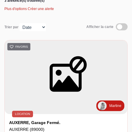
3 annonce(s) trouvée(s)
Plus d'options
Créer une alerte
Espace client
Afficher la carte
Trier par
FAVORIS
Martine
LOCATION
AUXERRE, Garage Fermé.
AUXERRE (89000)