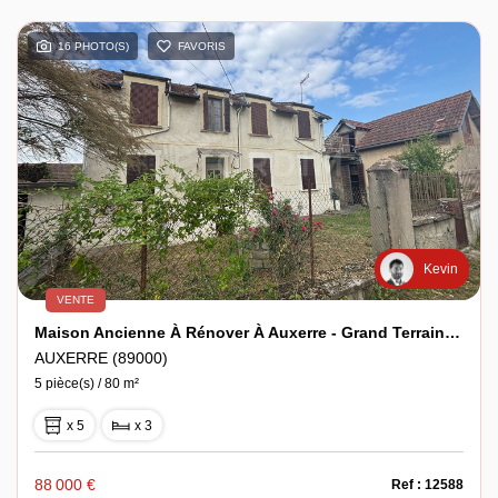
16 PHOTO(S)
FAVORIS
Kevin
VENTE
Maison Ancienne À Rénover À Auxerre - Grand Terrain Et Double Projet Possible (3 Chambres + Maison D'Amis)
AUXERRE (89000)
5 pièce(s) / 80 m²
x 5
x 3
88 000 €
Ref : 12588