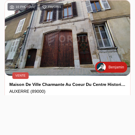
10 PHOTO(S)
FAVORIS
Benjamin
VENTE
Maison De Ville Charmante Au Coeur Du Centre Historique D'Auxerre (89) Pour 186m²
AUXERRE (89000)
7 pièce(s) / 186 m²
x 7
x 3
165 000 €
Ref : 12061