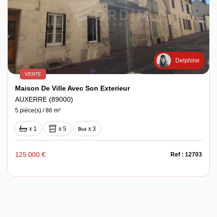
Delphine
VENTE
Maison De Ville Avec Son Exterieur
AUXERRE (89000)
5 pièce(s) / 86 m²
x 1
x 5
x 3
125 000 €
Ref : 12703