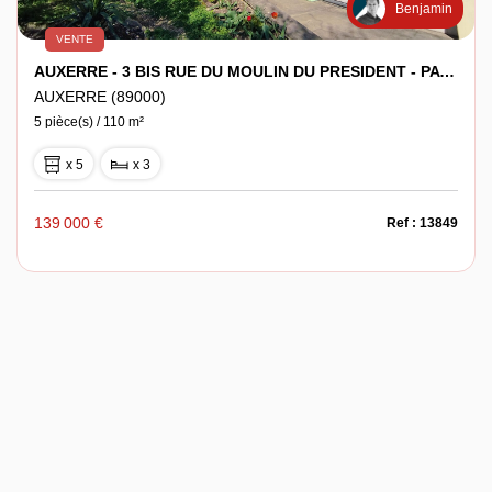
Benjamin
VENTE
AUXERRE - 3 BIS RUE DU MOULIN DU PRESIDENT - PAVILLON DE 110M² SUR SOUS SOL TOTAL - TERRAIN 587M²
AUXERRE (89000)
5 pièce(s) / 110 m²
x 5
x 3
139 000 €
Ref : 13849