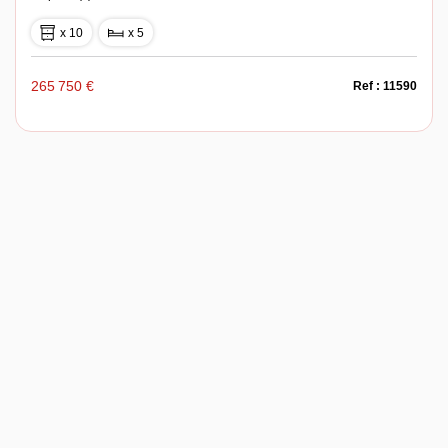
x 10
x 5
265 750 €
Ref : 11590