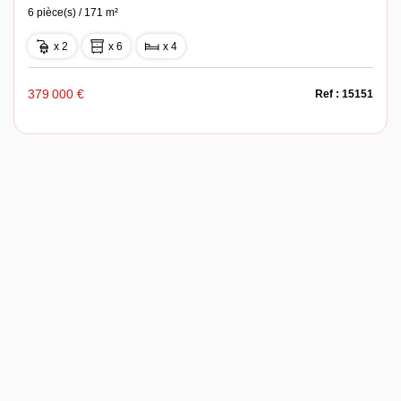
6 pièce(s) / 171 m²
x 2
x 6
x 4
379 000 €
Ref : 15151