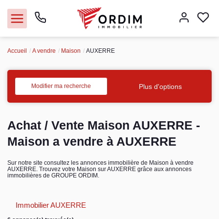
Accueil
A vendre
Maison
AUXERRE
Nos agences
Acheter
Plus d'options
Modifier ma recherche
Louer
Achat / Vente Maison AUXERRE -
Vendre
Maison a vendre à AUXERRE
Immobilier pro
Sur notre site consultez les annonces immobilière de Maison à vendre
AUXERRE. Trouvez votre Maison sur AUXERRE grâce aux annonces
immobilières de GROUPE ORDIM.
Faire gérer
Immobilier AUXERRE
Syndic