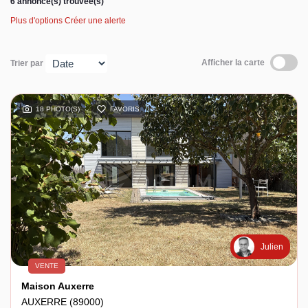
6 annonce(s) trouvée(s)
Plus d'options
Créer une alerte
Espace client
Afficher la carte
Trier par
18 PHOTO(S)
FAVORIS
Julien
VENTE
Maison Auxerre
AUXERRE (89000)