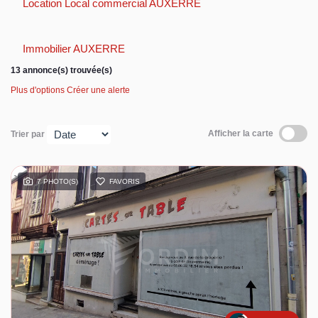
Location Local commercial AUXERRE
Espace client
Immobilier AUXERRE
13 annonce(s) trouvée(s)
Plus d'options
Créer une alerte
Afficher la carte
Trier par
7 PHOTO(S)
FAVORIS