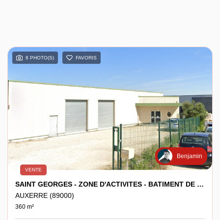
8 PHOTO(S)
FAVORIS
Benjamin
VENTE
SAINT GEORGES - ZONE D'ACTIVITES - BATIMENT DE 360M² SUR 748M² DE TERRAIN
AUXERRE (89000)
360 m²