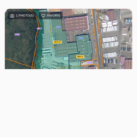
1 PHOTO(S)
FAVORIS
Benjamin
VENTE
AUXERRE - 55 AV JEAN MERMOZ - AXE HYPER PASSANT - BATIMENT COMMERCIAL RECENT
AUXERRE (89000)
13010 m²
7 140 000 €
Ref : 12356