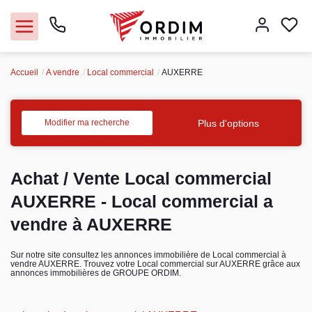
Accueil
A vendre
Local commercial
AUXERRE
Nos agences
Acheter
Plus d'options
Modifier ma recherche
Louer
Achat / Vente Local commercial
Vendre
AUXERRE - Local commercial a
vendre à AUXERRE
Immobilier pro
Sur notre site consultez les annonces immobilière de Local commercial à
vendre AUXERRE. Trouvez votre Local commercial sur AUXERRE grâce aux
Faire gérer
annonces immobilières de GROUPE ORDIM.
Syndic