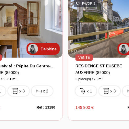
FAVORIS
Delphine
VENTE
En Exclusivité : Pépite Du Centre-Ville !
RESIDENCE ST EUSEBE
E (89000)
AUXERRE (89000)
 / 63.61 m²
3 pièce(s) / 73 m²
1
x 3
x 2
x 1
x 3
€
149 900 €
Ref : 13180