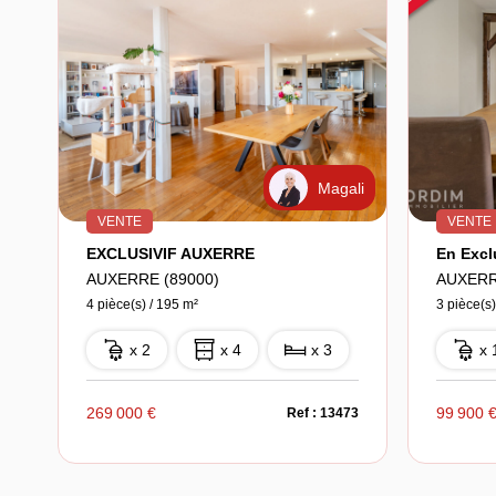
Magali
VENTE
VENTE
EXCLUSIVIF AUXERRE
AUXERRE (89000)
AUXERR
4 pièce(s) / 195 m²
3 pièce(s)
x 2
x 4
x 3
x 
269 000 €
99 900 
Ref : 13473