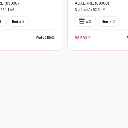
E (89000)
AUXERRE (89000)
 / 64.1 m²
3 pièce(s) / 52.5 m²
3
x 2
x 3
x 2
€
93 500 €
Ref : 15041