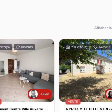
Afficher la
HOTO(S)
FAVORIS
7 PHOTO(S)
FAVORIS
Julien
VENTE
Appartement Centre Ville Auxerre 3 Pièce(s)
A PROXIMITE DU CENTRE-