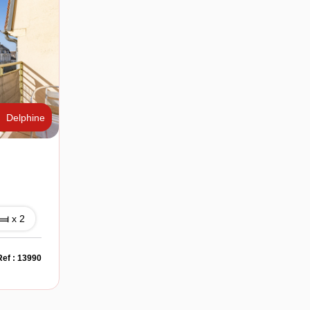
Delphine
x 2
Ref : 13990