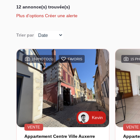
12 annonce(s) trouvée(s)
Plus d'options
Créer une alerte
Trier par
10 PHOTO(S)
FAVORIS
15 P
Kevin
VENTE
VENTE
Appartement Centre Ville Auxerre