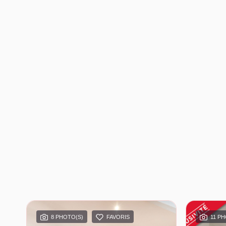
8 PHOTO(S)
FAVORIS
11 P