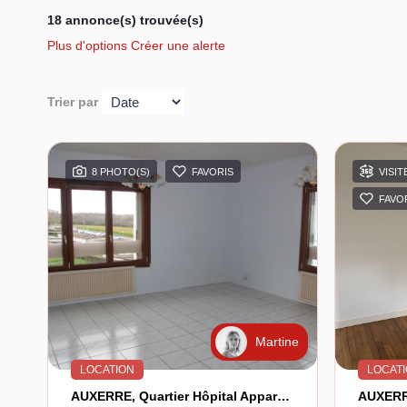
18 annonce(s) trouvée(s)
Plus d'options
Créer une alerte
Trier par
8 PHOTO(S)
FAVORIS
VISIT
FAVO
Martine
LOCATION
LOCAT
AUXERRE, Quartier Hôpital Appartement F3 En Très Bon État