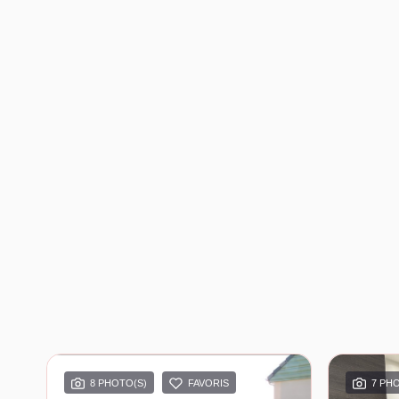
8 PHOTO(S)
FAVORIS
7 PH