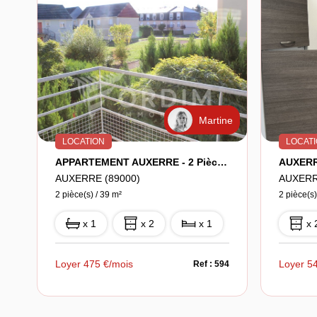
Martine
LOCATION
LOCAT
APPARTEMENT AUXERRE - 2 Pièce(s) - 39 M2
AUXERRE (89000)
AUXERR
2 pièce(s) / 39 m²
2 pièce(s
x 1
x 2
x 1
x 
Loyer 475 €/mois
Loyer 5
Ref : 594