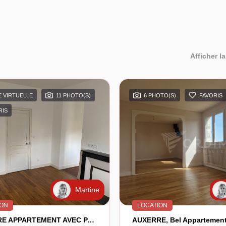
Afficher la
E VIRTUELLE
11 PHOTO(S)
6 PHOTO(S)
FAVORIS
RIS
Martine
ION
LOCATION
AUXERRE APPARTEMENT AVEC PARC ARBORE - 2 Pièce(s) - 46 M2