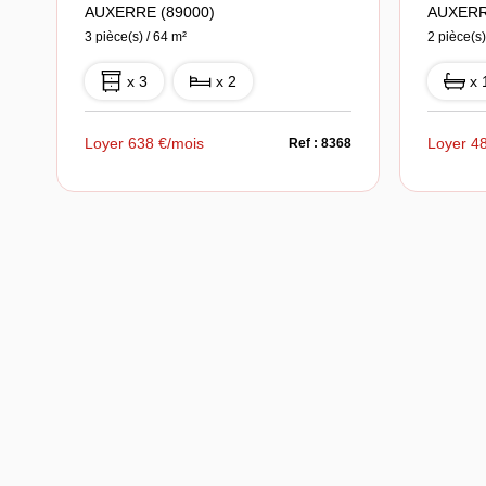
AUXERRE (89000)
AUXERR
3 pièce(s) / 64 m²
2 pièce(s)
x 3
x 2
x 
Loyer 638 €/mois
Loyer 4
Ref : 8368