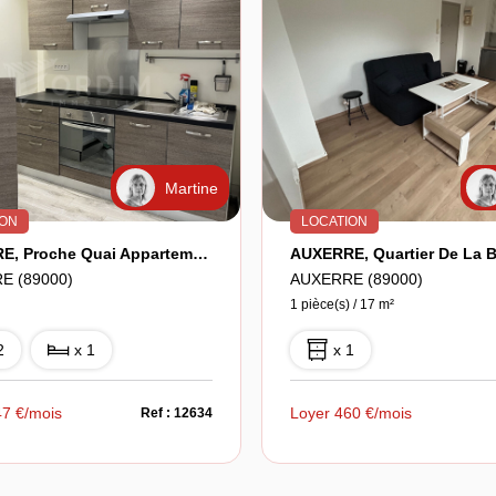
Martine
ION
LOCATION
AUXERRE, Proche Quai Appartement F2 En Rdc
E (89000)
AUXERRE (89000)
)
1 pièce(s) / 17 m²
2
x 1
x 1
47 €/mois
Loyer 460 €/mois
Ref : 12634