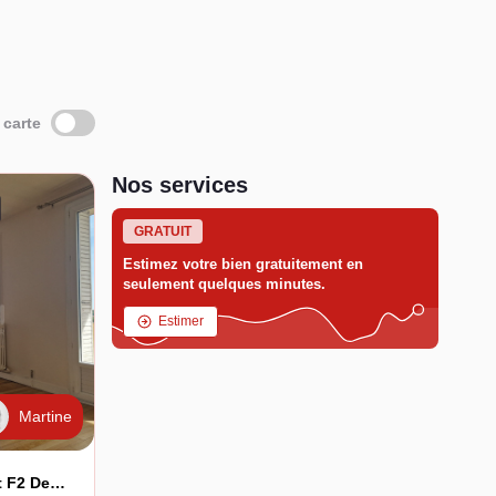
 carte
Nos services
GRATUIT
Estimez votre bien gratuitement en
seulement quelques minutes.
Estimer
Martine
AUXERRE, Bel Appartement F2 De 71 M² En Résidence Sécurisée