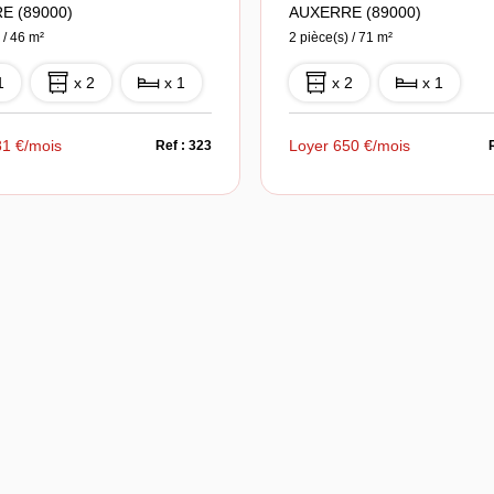
E (89000)
AUXERRE (89000)
 / 46 m²
2 pièce(s) / 71 m²
1
x 2
x 1
x 2
x 1
81 €/mois
Loyer 650 €/mois
Ref : 323