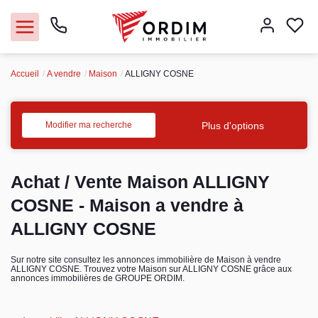
Accueil
A vendre
Maison
ALLIGNY COSNE
Nos agences
Acheter
Plus d'options
Modifier ma recherche
Louer
Achat / Vente Maison ALLIGNY
Vendre
COSNE - Maison a vendre à
ALLIGNY COSNE
Immobilier pro
Sur notre site consultez les annonces immobilière de Maison à vendre
ALLIGNY COSNE. Trouvez votre Maison sur ALLIGNY COSNE grâce aux
Faire gérer
annonces immobilières de GROUPE ORDIM.
Syndic