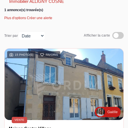
Immobilier ALLIGNY COSNE
1 annonce(s) trouvée(s)
Espace client
Plus d'options
Créer une alerte
Afficher la carte
Trier par
15 PHOTO(S)
FAVORIS
Gaëlle
VENTE