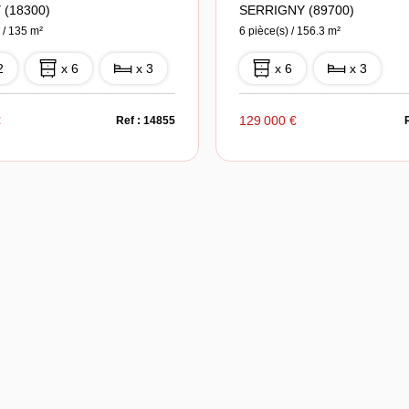
 (18300)
SERRIGNY (89700)
 / 135 m²
6 pièce(s) / 156.3 m²
2
x 6
x 3
x 6
x 3
€
129 000 €
Ref : 14855