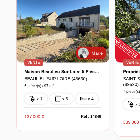
Marie
VENTE
VENTE
Maison Beaulieu Sur Loire 5 Pièce(s) 97 M² 4 Chambres Terrain 1650 M²
BEAULIEU SUR LOIRE (45630)
SAINT 
(89520)
5 pièce(s) / 97 m²
7 pièce(s)
x 1
x 5
x 4
x 
137 000 €
Ref : 14846
339 000