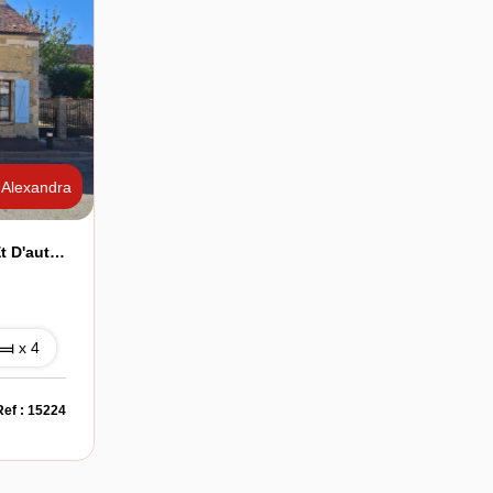
Alexandra
Maison Pleine De Charme Et D'authenticité Au Coeur Du Village !
x 4
Ref : 15224