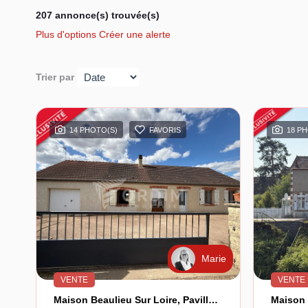
207 annonce(s) trouvée(s)
Plus d'options
Créer une alerte
Trier par
14 PHOTO(S)
FAVORIS
18 P
Marie
VENTE
VENTE
Maison Beaulieu Sur Loire, Pavillon De Plain-Pied 4 Chambres.
Maison 