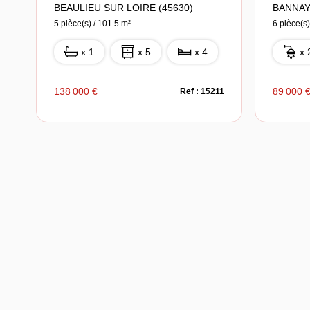
BEAULIEU SUR LOIRE (45630)
BANNAY
5 pièce(s) / 101.5 m²
6 pièce(s)
x 1
x 5
x 4
x 
138 000 €
89 000 
Ref : 15211