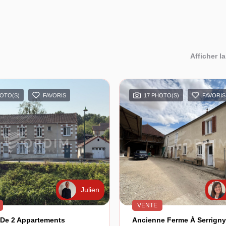
Afficher la
HOTO(S)
FAVORIS
17 PHOTO(S)
FAVORIS
Julien
VENTE
De 2 Appartements
Ancienne Ferme À Serrign