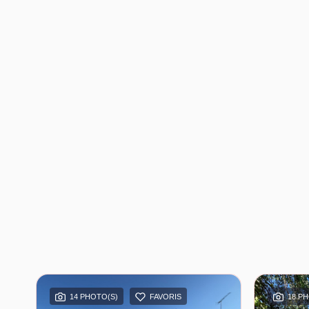
14 PHOTO(S)
FAVORIS
18 P