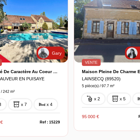
Gary
VENTE
Propriété De Caractère Au Coeur De La Puisaye
SAUVEUR EN PUISAYE
LAINSECQ (89520)
5 pièce(s) / 97.7 m²
 / 242 m²
x 2
x 5
3
x 7
x 4
95 000 €
 €
Ref : 15229