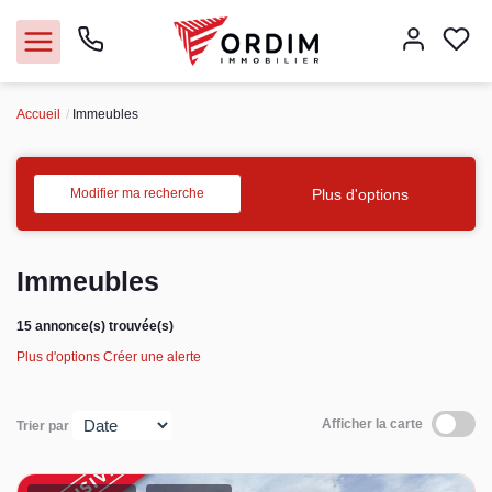
Accueil
Immeubles
Nos agences
Acheter
Plus d'options
Modifier ma recherche
Louer
Immeubles
Vendre
15 annonce(s) trouvée(s)
Plus d'options
Créer une alerte
Immobilier pro
Faire gérer
Afficher la carte
Trier par
Syndic