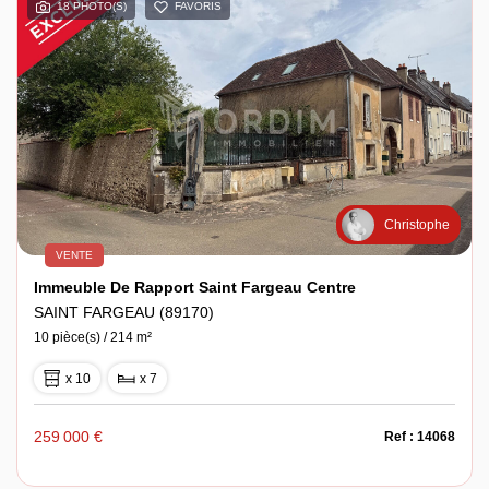
18 PHOTO(S)
FAVORIS
Espace client
Christophe
VENTE
Immeuble De Rapport Saint Fargeau Centre
SAINT FARGEAU (89170)
10 pièce(s) / 214 m²
x 10
x 7
259 000 €
Ref : 14068