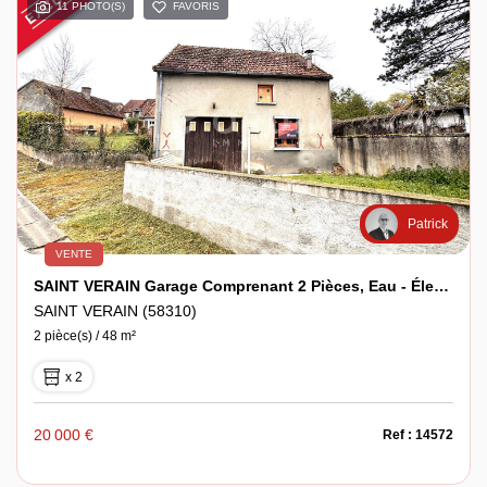
11 PHOTO(S)
FAVORIS
Espace client
Patrick
VENTE
SAINT VERAIN Garage Comprenant 2 Pièces, Eau - Électricité-Tout À L'égout .
SAINT VERAIN (58310)
2 pièce(s) / 48 m²
x 2
20 000 €
Ref : 14572