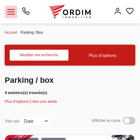
Accueil
Parking / Box
Nos agences
Acheter
Plus d'options
Modifier ma recherche
Louer
Parking / box
Vendre
4 annonce(s) trouvée(s)
Plus d'options
Créer une alerte
Immobilier pro
Faire gérer
Afficher la carte
Trier par
Syndic