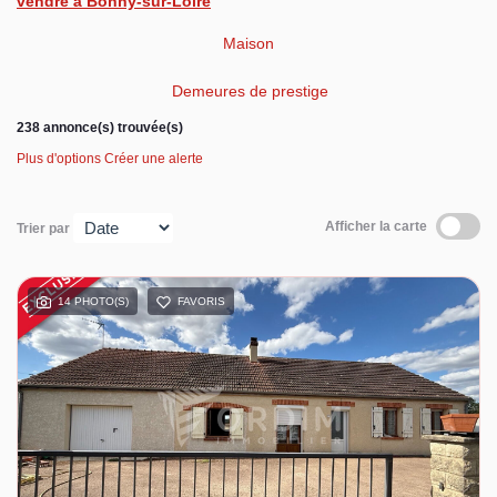
vendre à Bonny-sur-Loire
Espace client
Maison
Demeures de prestige
238 annonce(s) trouvée(s)
Plus d'options
Créer une alerte
Afficher la carte
Trier par
14 PHOTO(S)
FAVORIS