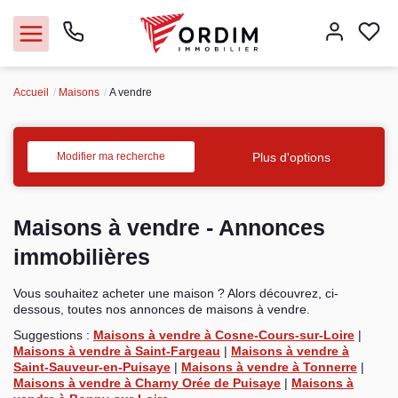
Accueil
Maisons
A vendre
Nos agences
Acheter
Plus d'options
Modifier ma recherche
Louer
Maisons à vendre - Annonces
Vendre
immobilières
Vous souhaitez acheter une maison ? Alors découvrez, ci-
Immobilier pro
dessous, toutes nos annonces de maisons à vendre.
Suggestions :
Maisons à vendre à Cosne-Cours-sur-Loire
|
Faire gérer
Maisons à vendre à Saint-Fargeau
|
Maisons à vendre à
Saint-Sauveur-en-Puisaye
|
Maisons à vendre à Tonnerre
|
Maisons à vendre à Charny Orée de Puisaye
|
Maisons à
Syndic