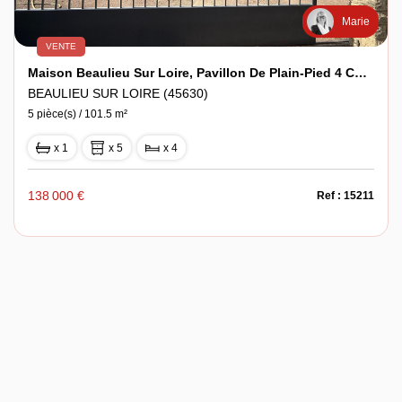
Marie
VENTE
Maison Beaulieu Sur Loire, Pavillon De Plain-Pied 4 Chambres.
BEAULIEU SUR LOIRE (45630)
5 pièce(s) / 101.5 m²
x 1
x 5
x 4
138 000 €
Ref : 15211