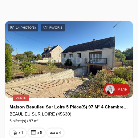
14 PHOTO(S)
FAVORIS
Marie
VENTE
Maison Beaulieu Sur Loire 5 Pièce(s) 97 M² 4 Chambres Terrain 1650 M²
BEAULIEU SUR LOIRE (45630)
5 pièce(s) / 97 m²
x 1
x 5
x 4