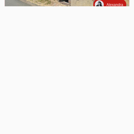
Alexandra
VENTE
Rare À La Vente! Magnifique Longère À Treigny
TREIGNY PERREUSE SAINTE COLOMBE (89520)
3 pièce(s) / 75 m²
x 3
x 1
59 000 €
Ref : 15186