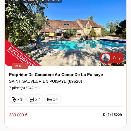
Gary
VENTE
Propriété De Caractère Au Coeur De La Puisaye
SAINT SAUVEUR EN PUISAYE (89520)
7 pièce(s) / 242 m²
x 3
x 7
x 4
339 000 €
Ref : 15229