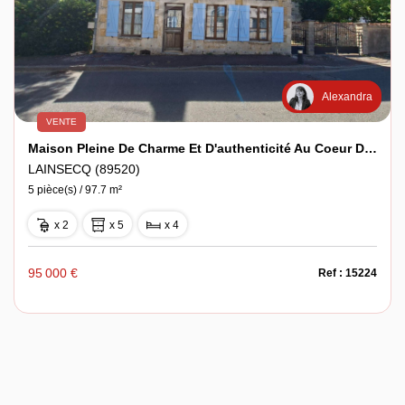
Alexandra
VENTE
Maison Pleine De Charme Et D'authenticité Au Coeur Du Village !
LAINSECQ (89520)
5 pièce(s) / 97.7 m²
x 2
x 5
x 4
95 000 €
Ref : 15224